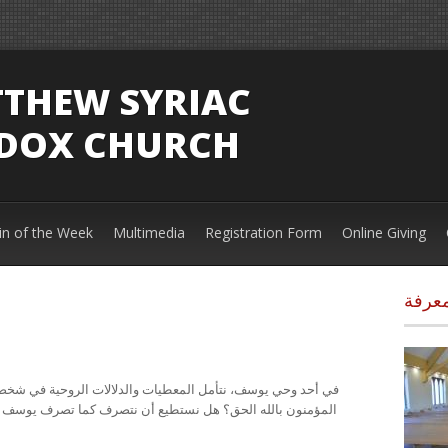
TTHEW SYRIAC
DOX CHURCH
tin of the Week
Multimedia
Registration Form
Online Giving
معرفة
في أحد وحي يوسف، نتأمل المعطيات والدلالات الروحية في شخصية 
المؤمنون بالله الحق؟ هل نستطيع أن نتصرف كما تصرف يوسف خط