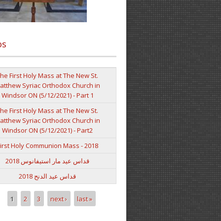
os
he First Holy Mass at The New St.
atthew Syriac Orthodox Church in
Windsor ON (5/12/2021) - Part 1
he First Holy Mass at The New St.
atthew Syriac Orthodox Church in
Windsor ON (5/12/2021) - Part2
irst Holy Communion Mass - 2018
قداس عيد مار استيفانوس 2018
قداس عيد الدنح 2018
1
2
3
next ›
last »
es