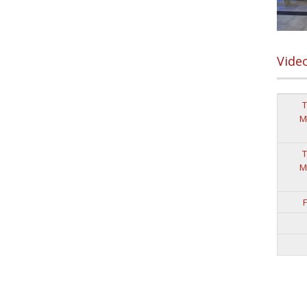
Vide
T
M
T
M
F
Pag